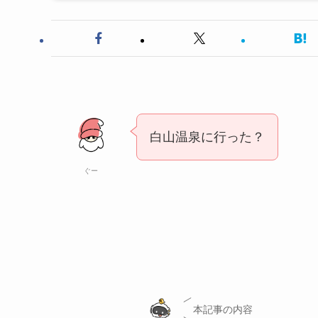
白山温泉に行った？
ぐー
本記事の内容