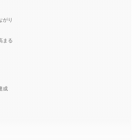
ながり
高まる
達成