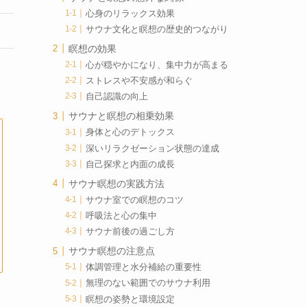
心身のリラックス効果
サウナ文化と瞑想の歴史的つながり
瞑想の効果
心が穏やかになり、集中力が高まる
ストレスや不安感が和らぐ
自己認識の向上
サウナと瞑想の相乗効果
身体と心のデトックス
深いリラクゼーション状態の達成
自己探求と内面の成長
サウナ瞑想の実践方法
サウナ室での瞑想のコツ
呼吸法と心の集中
サウナ前後の過ごし方
サウナ瞑想の注意点
体調管理と水分補給の重要性
無理のない範囲でのサウナ利用
瞑想の姿勢と環境設定