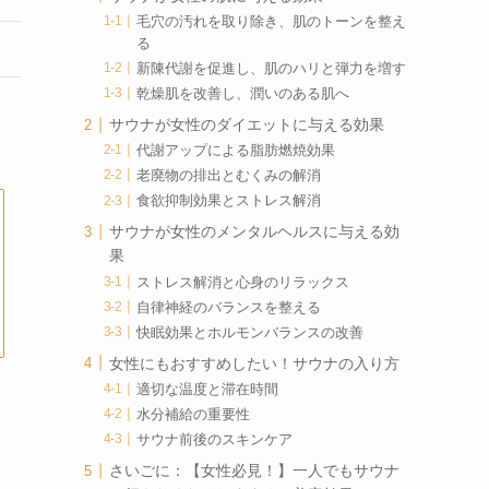
毛穴の汚れを取り除き、肌のトーンを整え
る
新陳代謝を促進し、肌のハリと弾力を増す
乾燥肌を改善し、潤いのある肌へ
サウナが女性のダイエットに与える効果
代謝アップによる脂肪燃焼効果
老廃物の排出とむくみの解消
食欲抑制効果とストレス解消
サウナが女性のメンタルヘルスに与える効
果
ストレス解消と心身のリラックス
自律神経のバランスを整える
快眠効果とホルモンバランスの改善
女性にもおすすめしたい！サウナの入り方
適切な温度と滞在時間
水分補給の重要性
サウナ前後のスキンケア
さいごに：【女性必見！】一人でもサウナ