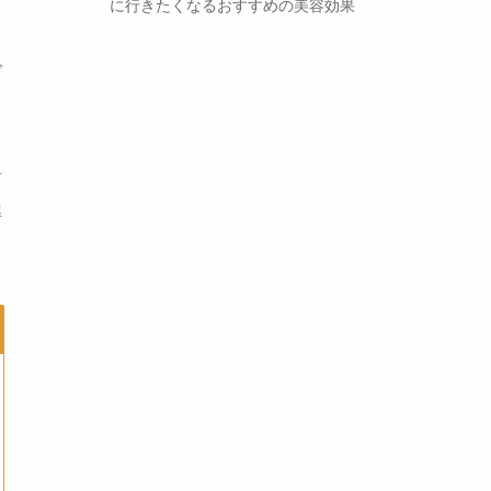
に行きたくなるおすすめの美容効果
で
謝
解