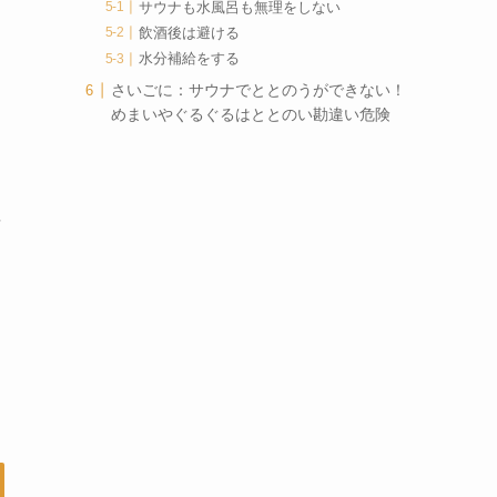
サウナも水風呂も無理をしない
飲酒後は避ける
水分補給をする
さいごに：サウナでととのうができない！
めまいやぐるぐるはととのい勘違い危険
な
さ